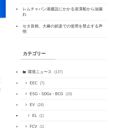
レムチャバン港建設にかかる浚渫船から油漏
れ
セタ首相、大麻の娯楽での使用を禁止する声
明
カテゴリー
環境ニュース
(137)
原
(7)
EEC
栄
(10)
ESG・SDGs・BCG
り
(24)
EV
し
(1)
EL
(1)
FCV