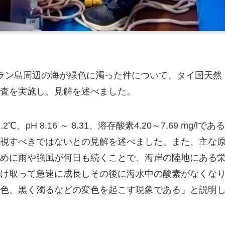
ラン島周辺の海が緑色に濁った件について、タイ国天然
査を実施し、見解を述べました。
H 8.16 ～ 8.31、溶存酸素4.20～7.69 mg/lである
視すべきではないとの見解を述べました。また、主な
めに雨や強風が何日も続くことで、海岸の陸地にある
け取って急速に成長しその後に海水中の酸素がなくな
色、黒く濁るなどの変色を起こす現象である」と説明