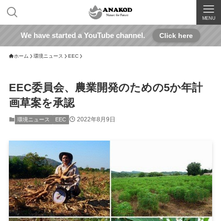
MENU
We have started a YouTube channel.
Click here
ホーム
環境ニュース
EEC
EEC委員会、農業開発のための5か年計
画草案を承認
2022年8月9日
環境ニュース
EEC