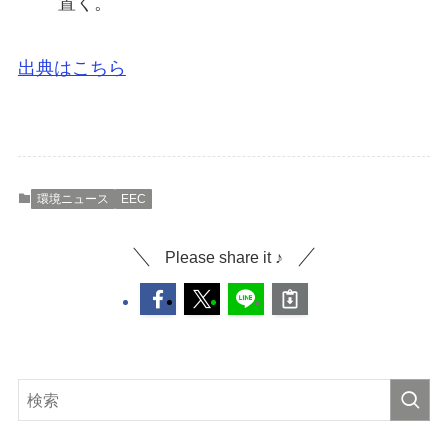
置く。
出
典はこち
ら
環境ニュース
EEC
Please share it ♪